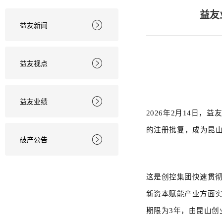
益友
益友新闻

益友视点

益友业绩

2026年2月14日，益
的注册批复，成为昆
破产公告

这是创控集团快速贯
新资本赋能产业方面实
期限为
3
年，由昆山创