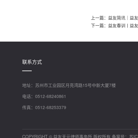
上一篇：
益友简讯｜益友
下一篇：
益友春训丨益友
联系方式
地址：苏州市工业园区月亮湾路15号中新大厦7楼
电话：0512-68240861
传真：0512-68253379
COPYRIGHT © 益友天元律师事务所 版权所有
备案号：苏ICP