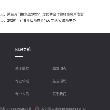
天元荣获苏创投集团2025年度优秀合作律师事务所表彰
天元2026年度“青年律师成长与发展论坛”成功举办
网站导航
关于益友
益友动态
专业领域
益友招聘
专业人员
联系我们
备2020063346-1号
苏公网安备32059002006102