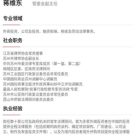
蒋维东
管委会副主任
专业领域
外商投资、公司及投资、融资担保、税收及劳动法律事务。
社会职务
江苏省律师协会常务理事
苏州市律师协会副会长
中共苏州市委法律专家库成员（第一届、第二届）
相城区区委、区政府法律顾问
苏州工业园区行政复议委员会非常任委员
中国国际商会苏州调解中心调解员
苏州国际商事法庭涉外民商事纠纷中立评估调解员
最高人民检察院“民事行政检察专家资讯网”专家
苏州市公安局行政复议委员会非常任委员
昆山市侨联法律顾问委员会委员
执业经验
担任数十家公司及政府机关的常年法律顾问。曾为多家外国投资者在中国的投资
提供全程法律服务（包括前期同政府谈判、确定项目架构、厂房建设、公司设
立、制作及审查投资文件等），以及为境内投资者境外并购项目提供全程法律服