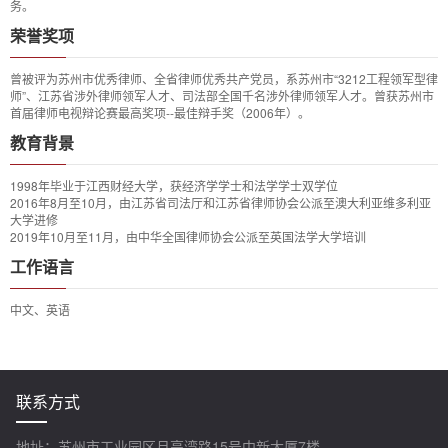
务。
荣誉奖项
曾被评为苏州市优秀律师、全省律师优秀共产党员，系苏州市“3212工程领军型律
师”、江苏省涉外律师领军人才、司法部全国千名涉外律师领军人才。曾获苏州市
首届律师电视辩论赛最高奖项--最佳辩手奖（2006年）。
教育背景
1998年毕业于江西财经大学，获经济学学士和法学学士双学位
2016年8月至10月，由江苏省司法厅和江苏省律师协会公派至澳大利亚维多利亚
大学进修
2019年10月至11月，由中华全国律师协会公派至英国法学大学培训
工作语言
中文、英语
联系方式
地址：苏州市工业园区月亮湾路15号中新大厦7楼